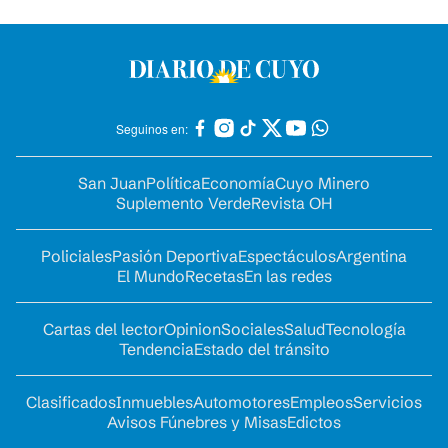
Seguinos en:
San Juan
Política
Economía
Cuyo Minero
Suplemento Verde
Revista OH
Policiales
Pasión Deportiva
Espectáculos
Argentina
El Mundo
Recetas
En las redes
Cartas del lector
Opinion
Sociales
Salud
Tecnología
Tendencia
Estado del tránsito
Clasificados
Inmuebles
Automotores
Empleos
Servicios
Avisos Fúnebres y Misas
Edictos