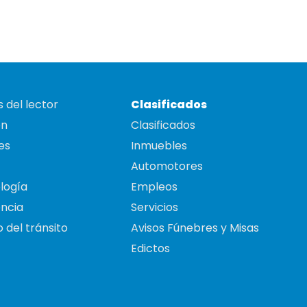
 del lector
Clasificados
on
Clasificados
es
Inmuebles
Automotores
logía
Empleos
ncia
Servicios
 del tránsito
Avisos Fúnebres y Misas
Edictos