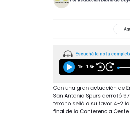
Por
Redacción Diario de Cuy
Agr
Escuchá la nota complet
1
1.5
10
10
Con una gran actuación de Ema
San Antonio Spurs derrotó 97-
texano selló a su favor 4-2 la
final de la Conferencia Oeste 