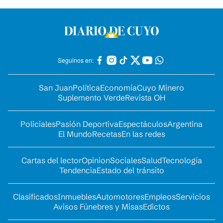
Seguinos en:
San Juan
Política
Economía
Cuyo Minero
Suplemento Verde
Revista OH
Policiales
Pasión Deportiva
Espectáculos
Argentina
El Mundo
Recetas
En las redes
Cartas del lector
Opinion
Sociales
Salud
Tecnología
Tendencia
Estado del tránsito
Clasificados
Inmuebles
Automotores
Empleos
Servicios
Avisos Fúnebres y Misas
Edictos