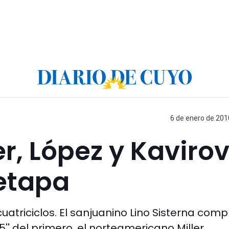
6 de enero de 201
ler, López y Kaviro
 etapa
cuatriciclos. El sanjuanino Lino Sisterna comp
'' del primero, el norteamericano Miller.