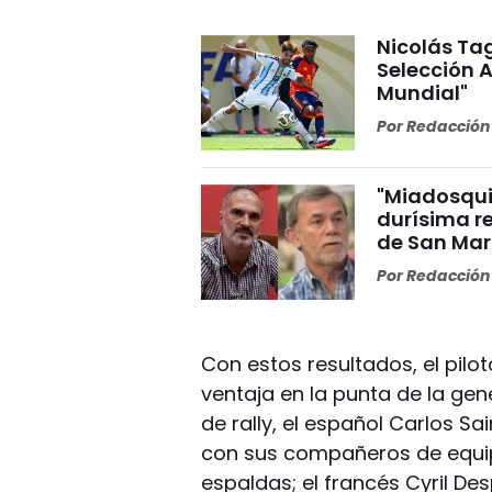
Nicolás Tag
Selección A
Mundial"
Por
Redacción 
"Miadosqui
durísima r
de San Mar
Por
Redacción 
Con estos resultados, el pilo
ventaja en la punta de la gen
de rally, el español Carlos Sa
con sus compañeros de equipo
espaldas; el francés Cyril De