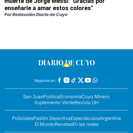
muerte de Jorge Messi: "Gracias por
enseñarle a amar estos colores"
Por
Redacción Diario de Cuyo
Seguinos en:
San Juan
Política
Economía
Cuyo Minero
Suplemento Verde
Revista OH
Policiales
Pasión Deportiva
Espectáculos
Argentina
El Mundo
Recetas
En las redes