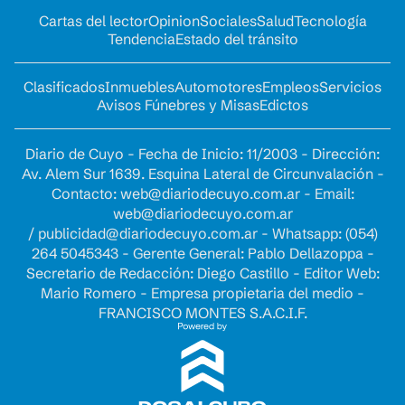
Cartas del lector
Opinion
Sociales
Salud
Tecnología
Tendencia
Estado del tránsito
Clasificados
Inmuebles
Automotores
Empleos
Servicios
Avisos Fúnebres y Misas
Edictos
Diario de Cuyo - Fecha de Inicio: 11/2003 - Dirección:
Av. Alem Sur 1639. Esquina Lateral de Circunvalación -
Contacto:
web@diariodecuyo.com.ar
- Email:
web@diariodecuyo.com.ar
/
publicidad@diariodecuyo.com.ar
-
Whatsapp: (054)
264 5045343 - Gerente General: Pablo Dellazoppa -
Secretario de Redacción: Diego Castillo - Editor Web:
Mario Romero - Empresa propietaria del medio -
FRANCISCO MONTES S.A.C.I.F.