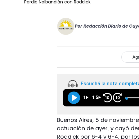
Perdió Nalbandián con Roddick
Por
Redacción Diario de Cuy
Agr
Escuchá la nota complet
1
1.5
10
10
Buenos Aires, 5 de noviembre
actuación de ayer, y cayó d
Roddick por 6-4 y 6-4, por lo