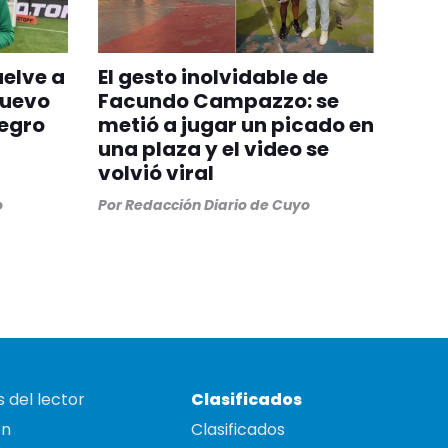
uelve a
El gesto inolvidable de
nuevo
Facundo Campazzo: se
egro
metió a jugar un picado en
una plaza y el video se
volvió viral
o
Por
Redacción Diario de Cuyo
 del lector
Clasificados
on
Clasificados