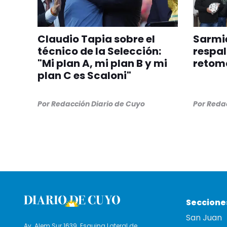
Claudio Tapia sobre el
Sarmie
técnico de la Selección:
respal
"Mi plan A, mi plan B y mi
retom
plan C es Scaloni"
Por
Redacción Diario de Cuyo
Por
Redac
Seccione
San Juan
Av. Alem Sur 1639. Esquina Lateral de