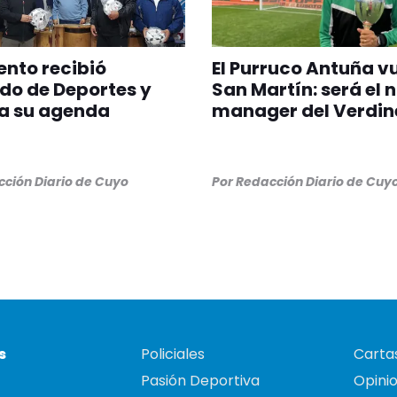
nto recibió
El Purruco Antuña v
do de Deportes y
San Martín: será el 
a su agenda
manager del Verdin
ción Diario de Cuyo
Por
Redacción Diario de Cuy
s
Policiales
Cartas
Pasión Deportiva
Opini