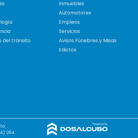
es
Inmuebles
Automotores
logía
Empleos
ncia
Servicios
 del tránsito
Avisos Fúnebres y Misas
Edictos
to:
54) 264