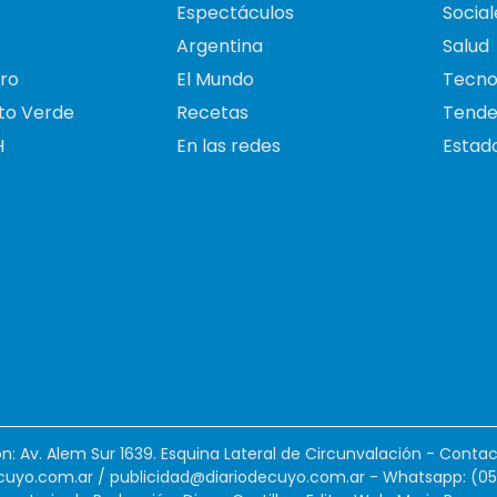
Espectáculos
Social
Argentina
Salud
ro
El Mundo
Tecno
to Verde
Recetas
Tende
H
En las redes
Estado
ión: Av. Alem Sur 1639. Esquina Lateral de Circunvalación - Contac
cuyo.com.ar
/
publicidad@diariodecuyo.com.ar
-
Whatsapp: (0