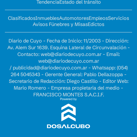
Tendencia
Estado del tránsito
Clasificados
Inmuebles
Automotores
Empleos
Servicios
Avisos Fúnebres y Misas
Edictos
Diario de Cuyo - Fecha de Inicio: 11/2003 - Dirección:
Av. Alem Sur 1639. Esquina Lateral de Circunvalación -
Contacto:
web@diariodecuyo.com.ar
- Email:
web@diariodecuyo.com.ar
/
publicidad@diariodecuyo.com.ar
-
Whatsapp: (054)
264 5045343 - Gerente General: Pablo Dellazoppa -
Secretario de Redacción: Diego Castillo - Editor Web:
Mario Romero - Empresa propietaria del medio -
FRANCISCO MONTES S.A.C.I.F.