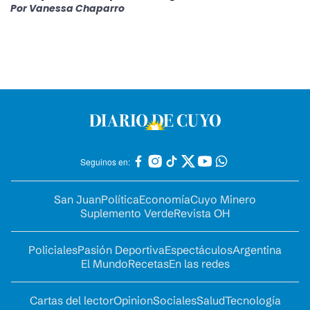
Por
Vanessa Chaparro
Seguinos en:
San Juan
Política
Economía
Cuyo Minero
Suplemento Verde
Revista OH
Policiales
Pasión Deportiva
Espectáculos
Argentina
El Mundo
Recetas
En las redes
Cartas del lector
Opinion
Sociales
Salud
Tecnología