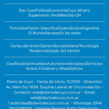
San Juan
Política
Economía
Cuyo Minero
Suplemento Verde
Revista OH
Policiales
Pasión Deportiva
Espectáculos
Argentina
El Mundo
Recetas
En las redes
Cartas del lector
Opinion
Sociales
Salud
Tecnología
Tendencia
Estado del tránsito
Clasificados
Inmuebles
Automotores
Empleos
Servicios
Avisos Fúnebres y Misas
Edictos
Diario de Cuyo - Fecha de Inicio: 11/2003 - Dirección:
Av. Alem Sur 1639. Esquina Lateral de Circunvalación -
Contacto:
web@diariodecuyo.com.ar
- Email:
web@diariodecuyo.com.ar
/
publicidad@diariodecuyo.com.ar
-
Whatsapp: (054)
264 5045343 - Gerente General: Pablo Dellazoppa -