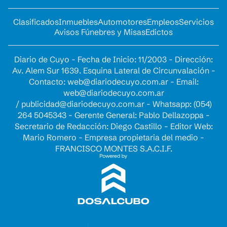
Clasificados
Inmuebles
Automotores
Empleos
Servicios
Avisos Fúnebres y Misas
Edictos
Diario de Cuyo - Fecha de Inicio: 11/2003 - Dirección:
Av. Alem Sur 1639. Esquina Lateral de Circunvalación -
Contacto:
web@diariodecuyo.com.ar
- Email:
web@diariodecuyo.com.ar
/
publicidad@diariodecuyo.com.ar
-
Whatsapp: (054)
264 5045343 - Gerente General: Pablo Dellazoppa -
Secretario de Redacción: Diego Castillo - Editor Web:
Mario Romero - Empresa propietaria del medio -
FRANCISCO MONTES S.A.C.I.F.