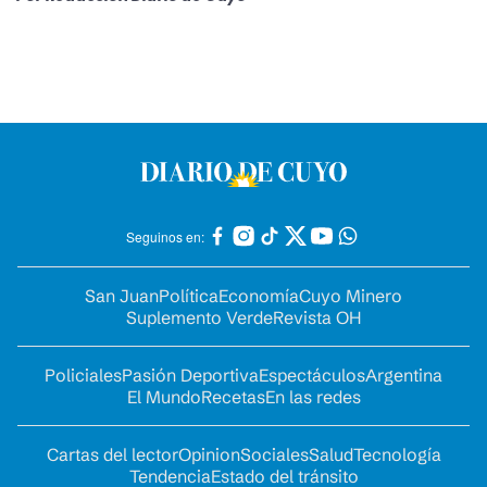
Seguinos en:
San Juan
Política
Economía
Cuyo Minero
Suplemento Verde
Revista OH
Policiales
Pasión Deportiva
Espectáculos
Argentina
El Mundo
Recetas
En las redes
Cartas del lector
Opinion
Sociales
Salud
Tecnología
Tendencia
Estado del tránsito