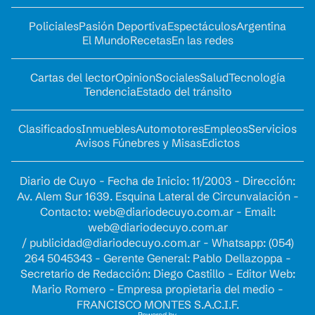
Policiales
Pasión Deportiva
Espectáculos
Argentina
El Mundo
Recetas
En las redes
Cartas del lector
Opinion
Sociales
Salud
Tecnología
Tendencia
Estado del tránsito
Clasificados
Inmuebles
Automotores
Empleos
Servicios
Avisos Fúnebres y Misas
Edictos
Diario de Cuyo - Fecha de Inicio: 11/2003 - Dirección:
Av. Alem Sur 1639. Esquina Lateral de Circunvalación -
Contacto:
web@diariodecuyo.com.ar
- Email:
web@diariodecuyo.com.ar
/
publicidad@diariodecuyo.com.ar
-
Whatsapp: (054)
264 5045343 - Gerente General: Pablo Dellazoppa -
Secretario de Redacción: Diego Castillo - Editor Web:
Mario Romero - Empresa propietaria del medio -
FRANCISCO MONTES S.A.C.I.F.