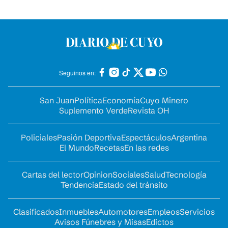
Seguinos en:
San Juan
Política
Economía
Cuyo Minero
Suplemento Verde
Revista OH
Policiales
Pasión Deportiva
Espectáculos
Argentina
El Mundo
Recetas
En las redes
Cartas del lector
Opinion
Sociales
Salud
Tecnología
Tendencia
Estado del tránsito
Clasificados
Inmuebles
Automotores
Empleos
Servicios
Avisos Fúnebres y Misas
Edictos