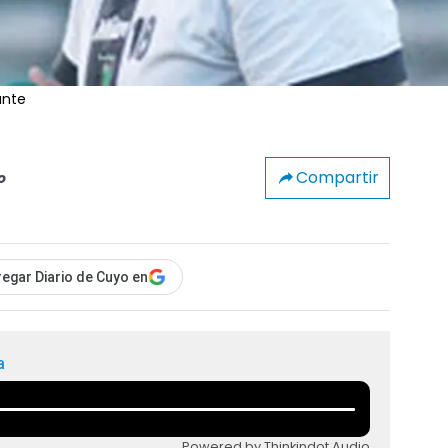
ante
Compartir
o
egar Diario de Cuyo en
a
Powered by Thinkindot Audio