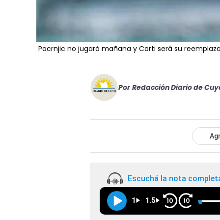
Pocrnjic no jugará mañana y Corti será su reemplaz
Por
Redacción Diario de Cuy
Agr
Escuchá la nota complet
1
1.5
10
10