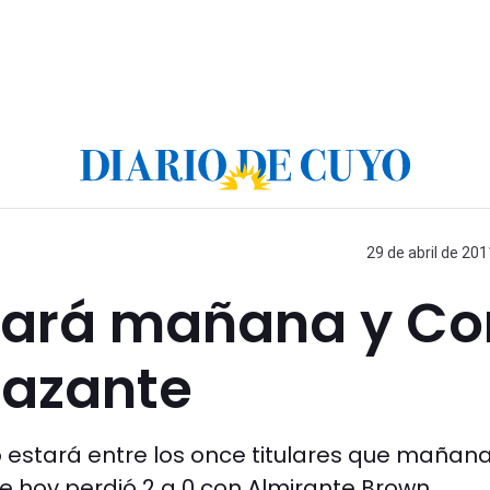
29 de abril de 201
gará mañana y Cor
lazante
o estará entre los once titulares que mañan
e hoy perdió 2 a 0 con Almirante Brown.