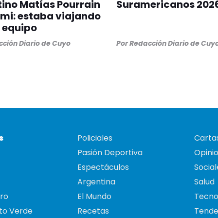
ino Matías Pourrain
Suramericanos 202
mi: estaba viajando
 equipo
ción Diario de Cuyo
Por
Redacción Diario de Cuy
s
Policiales
Cartas
Pasión Deportiva
Opini
Espectáculos
Social
Argentina
Salud
ro
El Mundo
Tecno
to Verde
Recetas
Tende