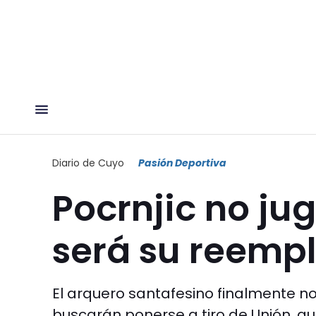
Diario de Cuyo
Pasión Deportiva
Pocrnjic no ju
será su reemp
El arquero santafesino finalmente n
buscarán ponerse a tiro de Unión, qu