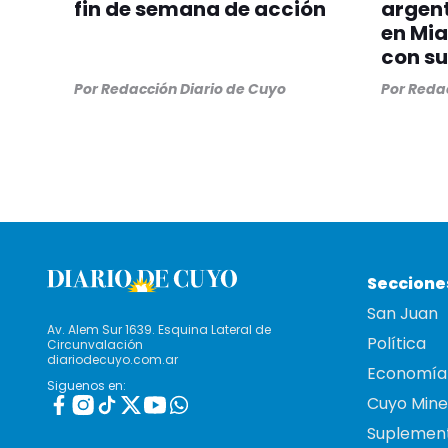
fin de semana de acción
argent
en Mia
con su
Por
Redacción Diario de Cuyo
Por
Redac
Seccione
San Juan
Av. Alem Sur 1639. Esquina Lateral de
Política
Circunvalación
diariodecuyo.com.ar
Economía
Siguenos en:
Cuyo Mine
Suplemen