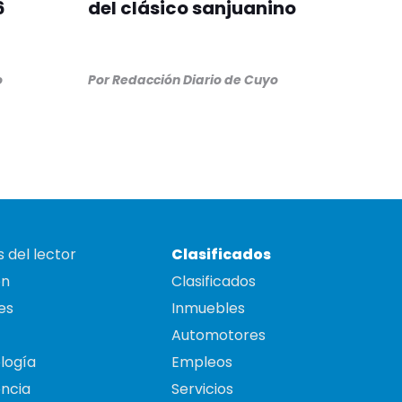
6
del clásico sanjuanino
o
Por
Redacción Diario de Cuyo
 del lector
Clasificados
on
Clasificados
es
Inmuebles
Automotores
logía
Empleos
ncia
Servicios