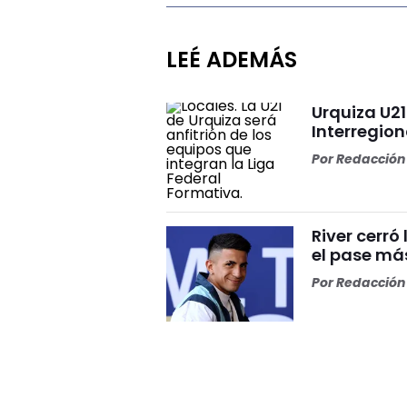
LEÉ ADEMÁS
Urquiza U2
Interregion
Por
Redacción 
River cerr
el pase más
Por
Redacción 