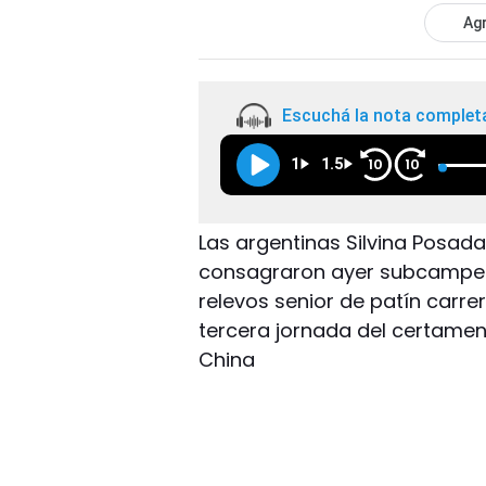
Agr
Escuchá la nota complet
1
1.5
10
10
Las argentinas Silvina Posada
consagraron ayer subcampeo
relevos senior de patín carre
tercera jornada del certamen
China