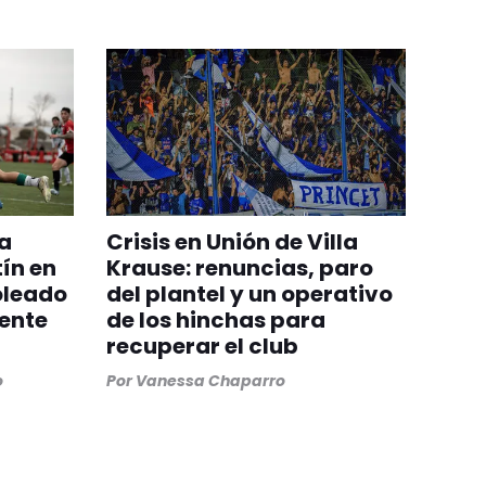
a
Crisis en Unión de Villa
ín en
Krause: renuncias, paro
oleado
del plantel y un operativo
iente
de los hinchas para
recuperar el club
o
Por
Vanessa Chaparro