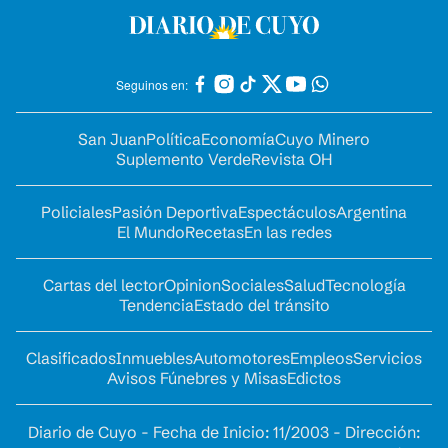
Seguinos en:
San Juan
Política
Economía
Cuyo Minero
Suplemento Verde
Revista OH
Policiales
Pasión Deportiva
Espectáculos
Argentina
El Mundo
Recetas
En las redes
Cartas del lector
Opinion
Sociales
Salud
Tecnología
Tendencia
Estado del tránsito
Clasificados
Inmuebles
Automotores
Empleos
Servicios
Avisos Fúnebres y Misas
Edictos
Diario de Cuyo - Fecha de Inicio: 11/2003 - Dirección: