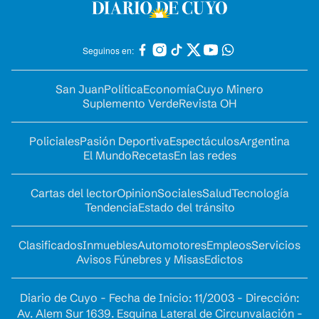
Seguinos en:
San Juan
Política
Economía
Cuyo Minero
Suplemento Verde
Revista OH
Policiales
Pasión Deportiva
Espectáculos
Argentina
El Mundo
Recetas
En las redes
Cartas del lector
Opinion
Sociales
Salud
Tecnología
Tendencia
Estado del tránsito
Clasificados
Inmuebles
Automotores
Empleos
Servicios
Avisos Fúnebres y Misas
Edictos
Diario de Cuyo - Fecha de Inicio: 11/2003 - Dirección:
Av. Alem Sur 1639. Esquina Lateral de Circunvalación -