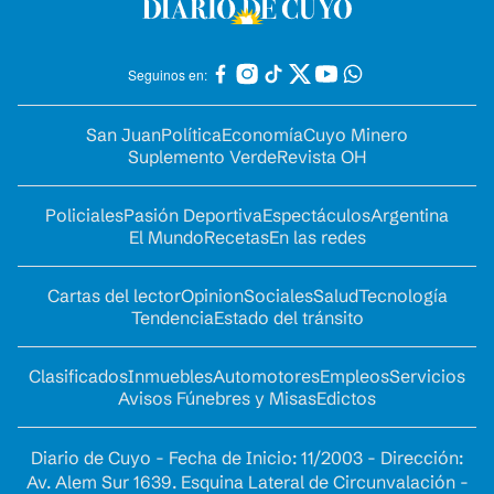
Seguinos en:
San Juan
Política
Economía
Cuyo Minero
Suplemento Verde
Revista OH
Policiales
Pasión Deportiva
Espectáculos
Argentina
El Mundo
Recetas
En las redes
Cartas del lector
Opinion
Sociales
Salud
Tecnología
Tendencia
Estado del tránsito
Clasificados
Inmuebles
Automotores
Empleos
Servicios
Avisos Fúnebres y Misas
Edictos
Diario de Cuyo - Fecha de Inicio: 11/2003 - Dirección:
Av. Alem Sur 1639. Esquina Lateral de Circunvalación -