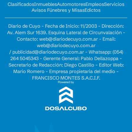
Clasificados
Inmuebles
Automotores
Empleos
Servicios
Avisos Fúnebres y Misas
Edictos
Diario de Cuyo - Fecha de Inicio: 11/2003 - Dirección:
Av. Alem Sur 1639. Esquina Lateral de Circunvalación -
Contacto:
web@diariodecuyo.com.ar
- Email:
web@diariodecuyo.com.ar
/
publicidad@diariodecuyo.com.ar
-
Whatsapp: (054)
264 5045343 - Gerente General: Pablo Dellazoppa -
Secretario de Redacción: Diego Castillo - Editor Web:
Mario Romero - Empresa propietaria del medio -
FRANCISCO MONTES S.A.C.I.F.