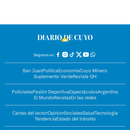
Seguinos en:
San Juan
Política
Economía
Cuyo Minero
Suplemento Verde
Revista OH
Policiales
Pasión Deportiva
Espectáculos
Argentina
El Mundo
Recetas
En las redes
Cartas del lector
Opinion
Sociales
Salud
Tecnología
Tendencia
Estado del tránsito