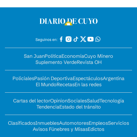
Seguinos en:
San Juan
Política
Economía
Cuyo Minero
Suplemento Verde
Revista OH
Policiales
Pasión Deportiva
Espectáculos
Argentina
El Mundo
Recetas
En las redes
Cartas del lector
Opinion
Sociales
Salud
Tecnología
Tendencia
Estado del tránsito
Clasificados
Inmuebles
Automotores
Empleos
Servicios
Avisos Fúnebres y Misas
Edictos