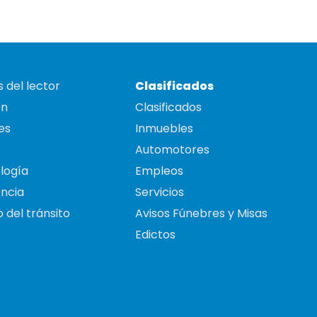
 del lector
Clasificados
on
Clasificados
es
Inmuebles
Automotores
logía
Empleos
ncia
Servicios
 del tránsito
Avisos Fúnebres y Misas
Edictos