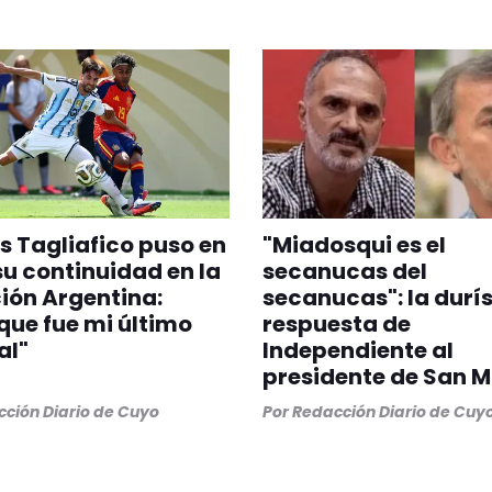
s Tagliafico puso en
"Miadosqui es el
u continuidad en la
secanucas del
ión Argentina:
secanucas": la durí
que fue mi último
respuesta de
al"
Independiente al
presidente de San M
ción Diario de Cuyo
Por
Redacción Diario de Cuy