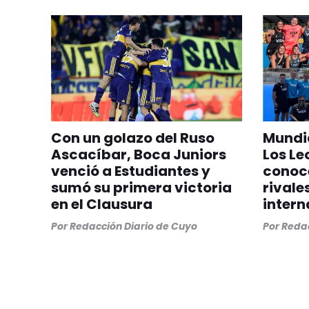
Con un golazo del Ruso
Mundia
Ascacíbar, Boca Juniors
Los Le
venció a Estudiantes y
conoc
sumó su primera victoria
rivale
en el Clausura
intern
Por
Redacción Diario de Cuyo
Por
Redac