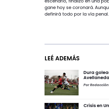
escenario, finalizó en una po
gane hoy se coronará. Aunque 
definirá todo por la vía penal.
LEÉ ADEMÁS
Dura golea
Avellaneda
Por
Redacción 
Crisis en U