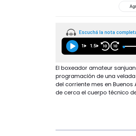
Agr
Escuchá la nota complet
1
1.5
10
10
El boxeador amateur sanjuani
programación de una velada pu
del corriente mes en Buenos A
de cerca el cuerpo técnico d