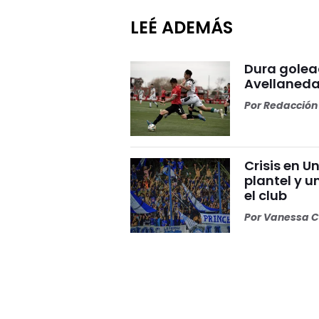
LEÉ ADEMÁS
Dura golea
Avellaneda
Por
Redacción 
Crisis en U
plantel y u
el club
Por
Vanessa C