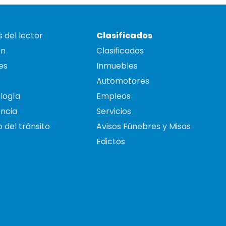
 del lector
Clasificados
on
Clasificados
es
Inmuebles
Automotores
logía
Empleos
ncia
Servicios
 del tránsito
Avisos Fúnebres y Misas
Edictos