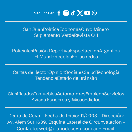
Seguinos en:
San Juan
Política
Economía
Cuyo Minero
Suplemento Verde
Revista OH
Policiales
Pasión Deportiva
Espectáculos
Argentina
El Mundo
Recetas
En las redes
Cartas del lector
Opinion
Sociales
Salud
Tecnología
Tendencia
Estado del tránsito
Clasificados
Inmuebles
Automotores
Empleos
Servicios
Avisos Fúnebres y Misas
Edictos
Diario de Cuyo - Fecha de Inicio: 11/2003 - Dirección:
Av. Alem Sur 1639. Esquina Lateral de Circunvalación -
Contacto:
web@diariodecuyo.com.ar
- Email: