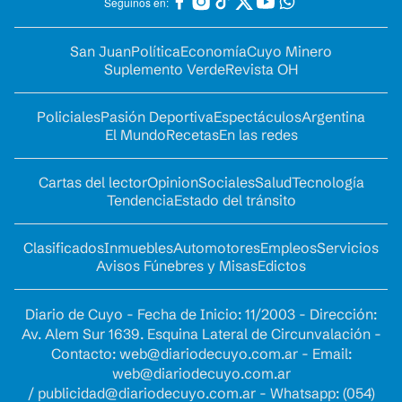
Seguinos en:
San Juan
Política
Economía
Cuyo Minero
Suplemento Verde
Revista OH
Policiales
Pasión Deportiva
Espectáculos
Argentina
El Mundo
Recetas
En las redes
Cartas del lector
Opinion
Sociales
Salud
Tecnología
Tendencia
Estado del tránsito
Clasificados
Inmuebles
Automotores
Empleos
Servicios
Avisos Fúnebres y Misas
Edictos
Diario de Cuyo - Fecha de Inicio: 11/2003 - Dirección:
Av. Alem Sur 1639. Esquina Lateral de Circunvalación -
Contacto:
web@diariodecuyo.com.ar
- Email:
web@diariodecuyo.com.ar
/
publicidad@diariodecuyo.com.ar
-
Whatsapp: (054)