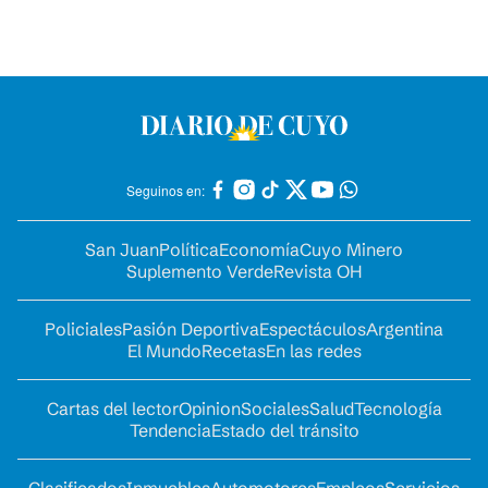
Seguinos en:
San Juan
Política
Economía
Cuyo Minero
Suplemento Verde
Revista OH
Policiales
Pasión Deportiva
Espectáculos
Argentina
El Mundo
Recetas
En las redes
Cartas del lector
Opinion
Sociales
Salud
Tecnología
Tendencia
Estado del tránsito