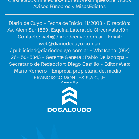
Clasificados
Inmuebles
Automotores
Empleos
Servicios
Avisos Fúnebres y Misas
Edictos
Diario de Cuyo - Fecha de Inicio: 11/2003 - Dirección:
Av. Alem Sur 1639. Esquina Lateral de Circunvalación -
Contacto:
web@diariodecuyo.com.ar
- Email:
web@diariodecuyo.com.ar
/
publicidad@diariodecuyo.com.ar
-
Whatsapp: (054)
264 5045343 - Gerente General: Pablo Dellazoppa -
Secretario de Redacción: Diego Castillo - Editor Web:
Mario Romero - Empresa propietaria del medio -
FRANCISCO MONTES S.A.C.I.F.