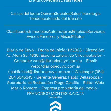
El Mundo
Recetas
En las redes
Cartas del lector
Opinion
Sociales
Salud
Tecnología
Tendencia
Estado del tránsito
Clasificados
Inmuebles
Automotores
Empleos
Servicios
Avisos Fúnebres y Misas
Edictos
Diario de Cuyo - Fecha de Inicio: 11/2003 - Dirección:
Av. Alem Sur 1639. Esquina Lateral de Circunvalación -
Contacto:
web@diariodecuyo.com.ar
- Email:
web@diariodecuyo.com.ar
/
publicidad@diariodecuyo.com.ar
-
Whatsapp: (054)
264 5045343 - Gerente General: Pablo Dellazoppa -
Secretario de Redacción: Diego Castillo - Editor Web:
Mario Romero - Empresa propietaria del medio -
FRANCISCO MONTES S.A.C.I.F.