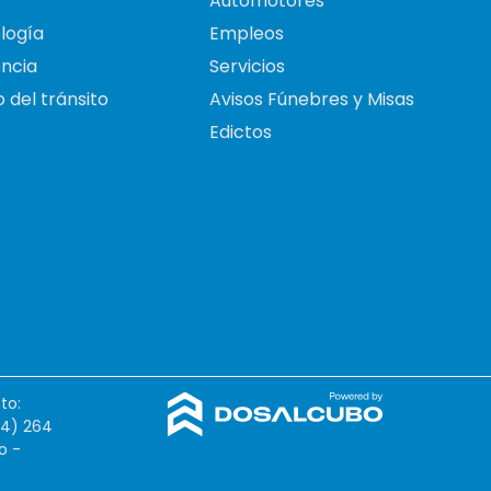
Automotores
logía
Empleos
ncia
Servicios
 del tránsito
Avisos Fúnebres y Misas
Edictos
to:
54) 264
o -