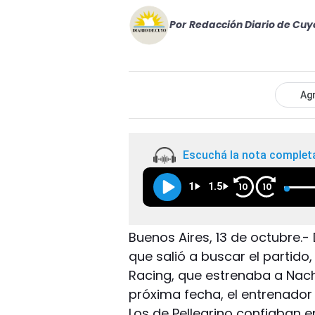
Por
Redacción Diario de Cuy
Agr
Escuchá la nota complet
1
1.5
10
10
Buenos Aires, 13 de octubre.-
que salió a buscar el partid
Racing, que estrenaba a Nac
próxima fecha, el entrenado
Los de Pellegrino confiaban 