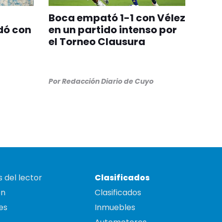
Boca empató 1-1 con Vélez
dó con
en un partido intenso por
el Torneo Clausura
Por
Redacción Diario de Cuyo
 del lector
Clasificados
on
Clasificados
es
Inmuebles