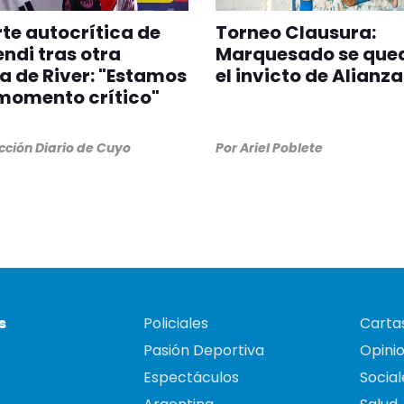
rte autocrítica de
Torneo Clausura:
di tras otra
Marquesado se que
a de River: "Estamos
el invicto de Alianza
momento crítico"
ción Diario de Cuyo
Por
Ariel Poblete
s
Policiales
Cartas
Pasión Deportiva
Opini
Espectáculos
Social