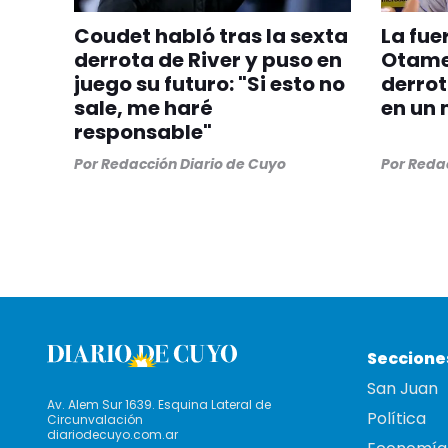
Coudet habló tras la sexta
La fue
derrota de River y puso en
Otamen
juego su futuro: "Si esto no
derrot
sale, me haré
en un 
responsable"
Por
Redacción Diario de Cuyo
Por
Redac
Seccione
San Juan
Av. Alem Sur 1639. Esquina Lateral de
Política
Circunvalación
diariodecuyo.com.ar