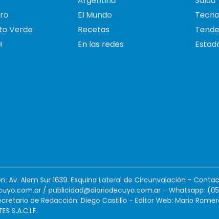
Argentina
Salud
ro
El Mundo
Tecno
to Verde
Recetas
Tende
H
En las redes
Estado
ión: Av. Alem Sur 1639. Esquina Lateral de Circunvalación - Contac
cuyo.com.ar
/
publicidad@diariodecuyo.com.ar
-
Whatsapp: (0
cretario de Redacción: Diego Castillo - Editor Web: Mario Romer
 S.A.C.I.F.