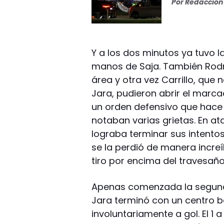
Por
Redacción 
Y a los dos minutos ya tuvo la
manos de Saja. También Rodr
área y otra vez Carrillo, qu
Jara, pudieron abrir el marcad
un orden defensivo que hace
notaban varias grietas. En a
lograba terminar sus intentos
se la perdió de manera increí
tiro por encima del travesaño 
Apenas comenzada la segund
Jara terminó con un centro 
involuntariamente a gol. El 1 a