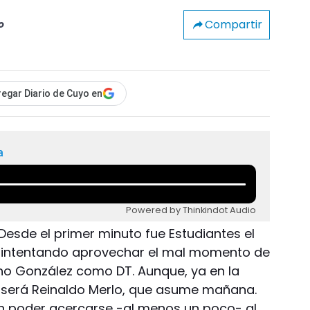
Compartir
o
egar Diario de Cuyo en
a
Powered by Thinkindot Audio
 Desde el primer minuto fue Estudiantes el
o, intentando aprovechar el mal momento de
ho González como DT. Aunque, ya en la
r será Reinaldo Merlo, que asume mañana.
en poder acercarse -al menos un poco- al