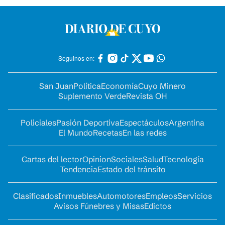
Seguinos en:
San Juan
Política
Economía
Cuyo Minero
Suplemento Verde
Revista OH
Policiales
Pasión Deportiva
Espectáculos
Argentina
El Mundo
Recetas
En las redes
Cartas del lector
Opinion
Sociales
Salud
Tecnología
Tendencia
Estado del tránsito
Clasificados
Inmuebles
Automotores
Empleos
Servicios
Avisos Fúnebres y Misas
Edictos