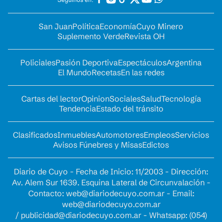
San Juan
Política
Economía
Cuyo Minero
Suplemento Verde
Revista OH
Policiales
Pasión Deportiva
Espectáculos
Argentina
El Mundo
Recetas
En las redes
Cartas del lector
Opinion
Sociales
Salud
Tecnología
Tendencia
Estado del tránsito
Clasificados
Inmuebles
Automotores
Empleos
Servicios
Avisos Fúnebres y Misas
Edictos
Diario de Cuyo - Fecha de Inicio: 11/2003 - Dirección:
Av. Alem Sur 1639. Esquina Lateral de Circunvalación -
Contacto:
web@diariodecuyo.com.ar
- Email:
web@diariodecuyo.com.ar
/
publicidad@diariodecuyo.com.ar
-
Whatsapp: (054)