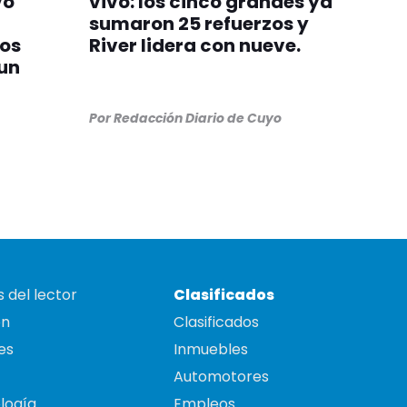
vo
vivo: los cinco grandes ya
sumaron 25 refuerzos y
zos
River lidera con nueve.
un
Por
Redacción Diario de Cuyo
 del lector
Clasificados
on
Clasificados
es
Inmuebles
Automotores
logía
Empleos