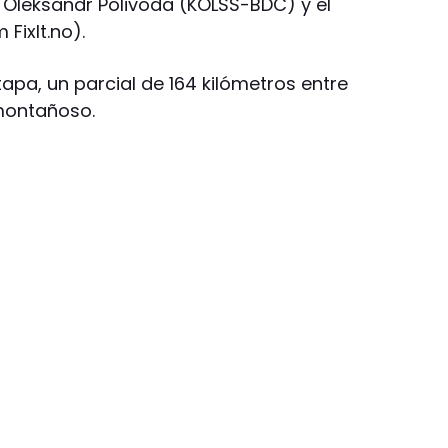
o Oleksandr Polivoda (KOLSS-BDC) y el
FixIt.no).
tapa, un parcial de 164 kilómetros entre
 montañoso.