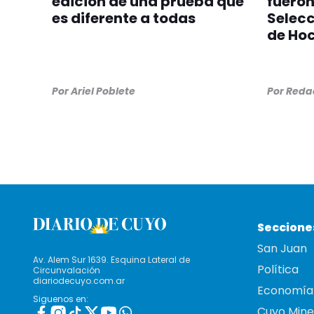
edición de una prueba que
fuero
es diferente a todas
Selec
de Ho
Por
Ariel Poblete
Por
Redac
Seccione
San Juan
Av. Alem Sur 1639. Esquina Lateral de
Política
Circunvalación
diariodecuyo.com.ar
Economía
Siguenos en:
Cuyo Mine