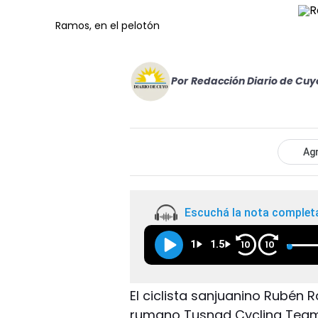
Ramos, en el pelotón
Por
Redacción Diario de Cuy
Agr
Escuchá la nota complet
1
1.5
10
10
El ciclista sanjuanino Rubén 
rumano Tusnad Cycling Team 