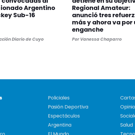
n convocadas al
detiene en su objeti
cionado Argentino
Regional Amateur:
ckey Sub-16
anunció tres refuer
más y ahora va por 
enganche
ción Diario de Cuyo
Por
Vanessa Chaparro
s
Policiales
Cartas
Pasión Deportiva
Opini
Espectáculos
Social
Argentina
Salud
ro
El Mundo
Tecno