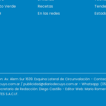
to Verde
Recetas
Tende
H
En las redes
Estado
ión: Av. Alem Sur 1639. Esquina Lateral de Circunvalación - Contac
cuyo.com.ar
/
publicidad@diariodecuyo.com.ar
-
Whatsapp: (0
cretario de Redacción: Diego Castillo - Editor Web: Mario Romer
 S.A.C.I.F.