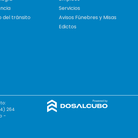
ncia
Servicios
 del tránsito
Avisos Fúnebres y Misas
Edictos
to:
54) 264
o -