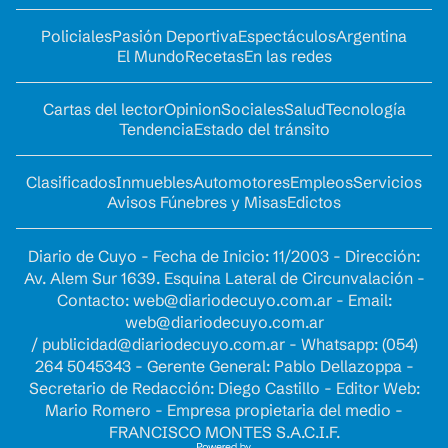
Policiales
Pasión Deportiva
Espectáculos
Argentina
El Mundo
Recetas
En las redes
Cartas del lector
Opinion
Sociales
Salud
Tecnología
Tendencia
Estado del tránsito
Clasificados
Inmuebles
Automotores
Empleos
Servicios
Avisos Fúnebres y Misas
Edictos
Diario de Cuyo - Fecha de Inicio: 11/2003 - Dirección:
Av. Alem Sur 1639. Esquina Lateral de Circunvalación -
Contacto:
web@diariodecuyo.com.ar
- Email:
web@diariodecuyo.com.ar
/
publicidad@diariodecuyo.com.ar
-
Whatsapp: (054)
264 5045343 - Gerente General: Pablo Dellazoppa -
Secretario de Redacción: Diego Castillo - Editor Web:
Mario Romero - Empresa propietaria del medio -
FRANCISCO MONTES S.A.C.I.F.