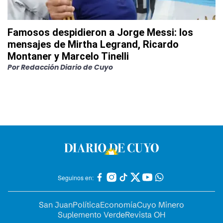
Famosos despidieron a Jorge Messi: los
mensajes de Mirtha Legrand, Ricardo
Montaner y Marcelo Tinelli
Por
Redacción Diario de Cuyo
Seguinos en:
San Juan
Política
Economía
Cuyo Minero
Suplemento Verde
Revista OH