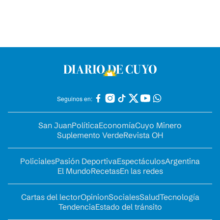
Seguinos en:
San Juan
Política
Economía
Cuyo Minero
Suplemento Verde
Revista OH
Policiales
Pasión Deportiva
Espectáculos
Argentina
El Mundo
Recetas
En las redes
Cartas del lector
Opinion
Sociales
Salud
Tecnología
Tendencia
Estado del tránsito