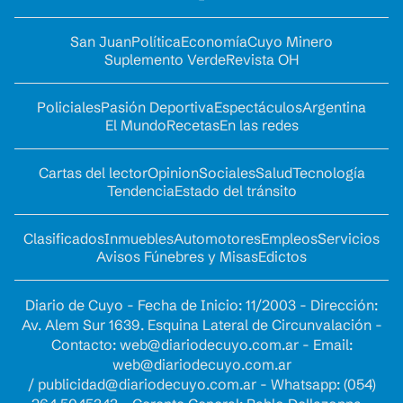
San Juan
Política
Economía
Cuyo Minero
Suplemento Verde
Revista OH
Policiales
Pasión Deportiva
Espectáculos
Argentina
El Mundo
Recetas
En las redes
Cartas del lector
Opinion
Sociales
Salud
Tecnología
Tendencia
Estado del tránsito
Clasificados
Inmuebles
Automotores
Empleos
Servicios
Avisos Fúnebres y Misas
Edictos
Diario de Cuyo - Fecha de Inicio: 11/2003 - Dirección:
Av. Alem Sur 1639. Esquina Lateral de Circunvalación -
Contacto:
web@diariodecuyo.com.ar
- Email:
web@diariodecuyo.com.ar
/
publicidad@diariodecuyo.com.ar
-
Whatsapp: (054)