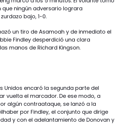
eng marcó a los 5 minutos. El volante tomó
n que ningún adversario lograra
 zurdazo bajo, 1-0.
azó un tiro de Asamoah y de inmediato el
bie Findley desperdició una clara
 las manos de Richard Kingson.
s Unidos encaró la segunda parte del
dar vuelta el marcador. De ese modo, a
or algún contraataque, se lanzó a la
ilhaber por Findley, el conjunto que dirige
idad y con el adelantamiento de Donovan y