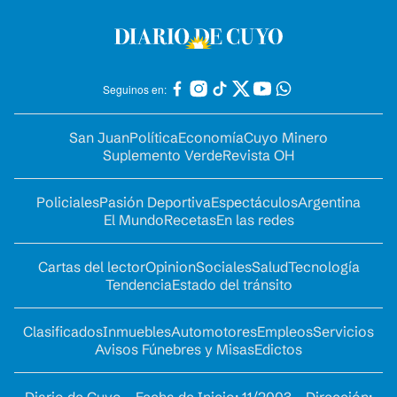
Seguinos en:
San Juan
Política
Economía
Cuyo Minero
Suplemento Verde
Revista OH
Policiales
Pasión Deportiva
Espectáculos
Argentina
El Mundo
Recetas
En las redes
Cartas del lector
Opinion
Sociales
Salud
Tecnología
Tendencia
Estado del tránsito
Clasificados
Inmuebles
Automotores
Empleos
Servicios
Avisos Fúnebres y Misas
Edictos