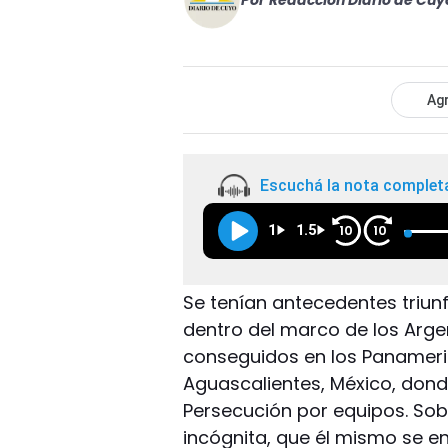
Por
Redacción Diario de Cuy
Agr
Escuchá la nota complet
1
1.5
10
10
Se tenían antecedentes triunf
dentro del marco de los Argen
conseguidos en los Panameric
Aguascalientes, México, donde
Persecución por equipos. Sobr
incógnita, que él mismo se e