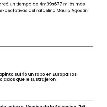
Marcó un tiempo de 4m39s677 milésimas
s expectativas del rafaelino Mauro Agostini
pinto sufrió un robo en Europa: los
ciados que le sustrajeron
ia sobre el técnico de la Selección: "Mi