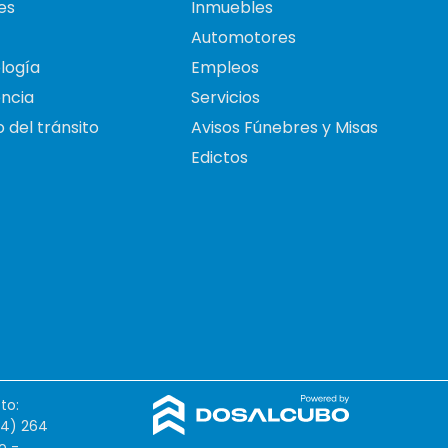
es
Inmuebles
Automotores
logía
Empleos
ncia
Servicios
 del tránsito
Avisos Fúnebres y Misas
Edictos
to:
54) 264
o -