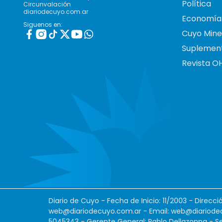
Política
Circunvalación
diariodecuyo.com.ar
Economía
Siguenos en:
Cuyo Mine
Suplemen
Revista O
Diario de Cuyo - Fecha de Inicio: 11/2003 - Direcc
web@diariodecuyo.com.ar
- Email:
web@diariode
5045343 - Gerente General: Pablo Dellazoppa - Se