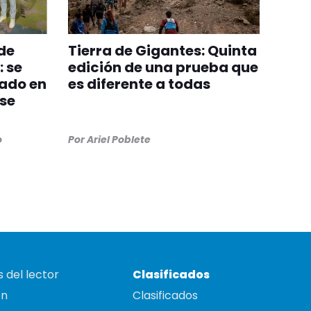
 de
Tierra de Gigantes: Quinta
 se
edición de una prueba que
cado en
es diferente a todas
 se
o
Por
Ariel Poblete
 del lector
Clasificados
on
Clasificados