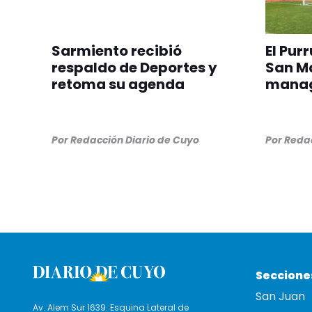
Sarmiento recibió
El Pur
respaldo de Deportes y
San Ma
retoma su agenda
manag
Por
Redacción Diario de Cuyo
Por
Redac
Seccione
San Juan
Av. Alem Sur 1639. Esquina Lateral de