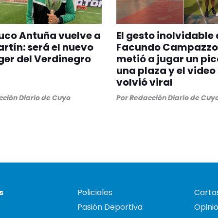
ruco Antuña vuelve a
El gesto inolvidable
rtín: será el nuevo
Facundo Campazzo:
er del Verdinegro
metió a jugar un pi
una plaza y el video
volvió viral
ción Diario de Cuyo
Por
Redacción Diario de Cuy
s
Policiales
Cartas
Pasión Deportiva
Opini