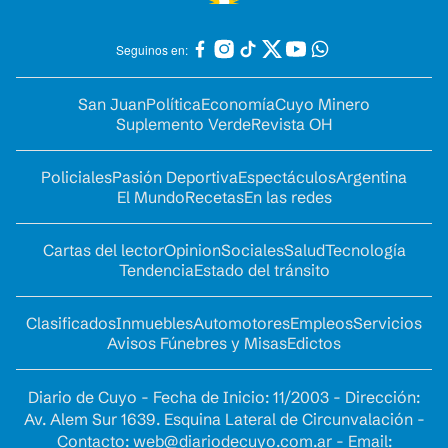
Seguinos en:
San Juan
Política
Economía
Cuyo Minero
Suplemento Verde
Revista OH
Policiales
Pasión Deportiva
Espectáculos
Argentina
El Mundo
Recetas
En las redes
Cartas del lector
Opinion
Sociales
Salud
Tecnología
Tendencia
Estado del tránsito
Clasificados
Inmuebles
Automotores
Empleos
Servicios
Avisos Fúnebres y Misas
Edictos
Diario de Cuyo - Fecha de Inicio: 11/2003 - Dirección:
Av. Alem Sur 1639. Esquina Lateral de Circunvalación -
Contacto:
web@diariodecuyo.com.ar
- Email: