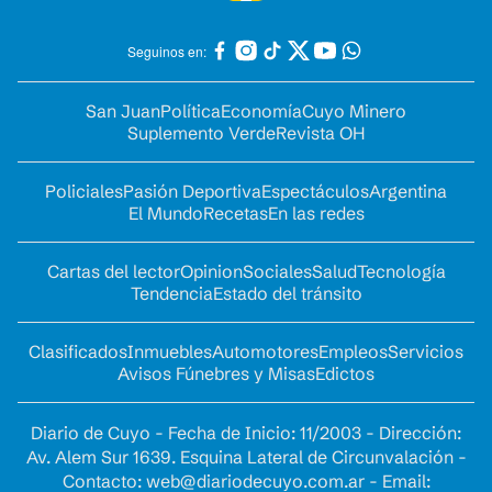
Seguinos en:
San Juan
Política
Economía
Cuyo Minero
Suplemento Verde
Revista OH
Policiales
Pasión Deportiva
Espectáculos
Argentina
El Mundo
Recetas
En las redes
Cartas del lector
Opinion
Sociales
Salud
Tecnología
Tendencia
Estado del tránsito
Clasificados
Inmuebles
Automotores
Empleos
Servicios
Avisos Fúnebres y Misas
Edictos
Diario de Cuyo - Fecha de Inicio: 11/2003 - Dirección:
Av. Alem Sur 1639. Esquina Lateral de Circunvalación -
Contacto:
web@diariodecuyo.com.ar
- Email: