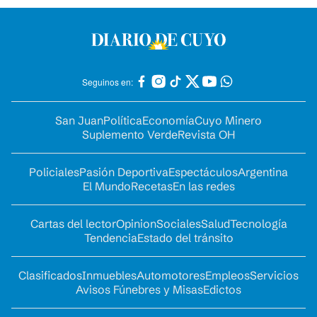
Seguinos en:
San Juan
Política
Economía
Cuyo Minero
Suplemento Verde
Revista OH
Policiales
Pasión Deportiva
Espectáculos
Argentina
El Mundo
Recetas
En las redes
Cartas del lector
Opinion
Sociales
Salud
Tecnología
Tendencia
Estado del tránsito
Clasificados
Inmuebles
Automotores
Empleos
Servicios
Avisos Fúnebres y Misas
Edictos