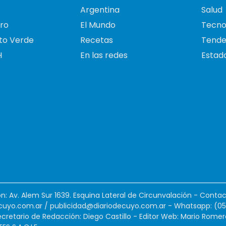
Argentina
Salud
ro
El Mundo
Tecno
to Verde
Recetas
Tende
H
En las redes
Estado
ión: Av. Alem Sur 1639. Esquina Lateral de Circunvalación - Contac
cuyo.com.ar
/
publicidad@diariodecuyo.com.ar
-
Whatsapp: (0
cretario de Redacción: Diego Castillo - Editor Web: Mario Romer