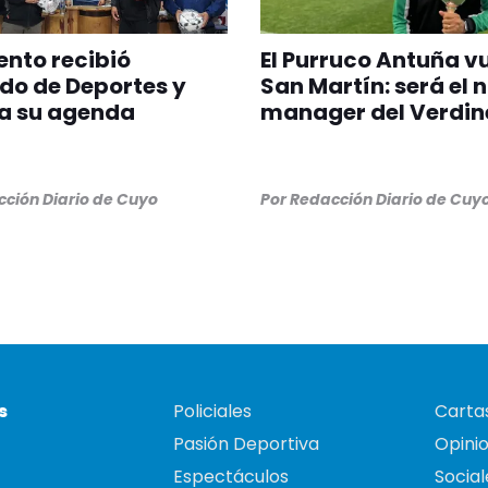
nto recibió
El Purruco Antuña v
do de Deportes y
San Martín: será el 
a su agenda
manager del Verdin
ción Diario de Cuyo
Por
Redacción Diario de Cuy
s
Policiales
Cartas
Pasión Deportiva
Opini
Espectáculos
Social