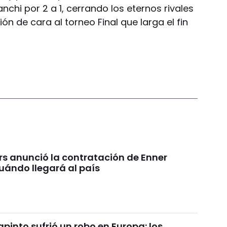
nchi por 2 a 1, cerrando los eternos rivales
ón de cara al torneo Final que larga el fin
rs anunció la contratación de Enner
uándo llegará al país
pinto sufrió un robo en Europa: los