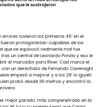
ciados que le sustrajeron
rrores tuvieron los primeros 45’ en el
s fueron protagonistas-culpables de los
9 el que se equivocó realmente mal fue
l tras un central de Leonardo Ponzio y eso le
rir el marcador para River. Casi marca el
s con un derechazo de Fernando Cavenaghi
neize empezó a mejorar y a los 26’ lo igualó
 quien probó desde 30 metros y encontró la
arovero.
ver mejor parado, más compenetrado en la
 a los 16’ tuvo su premio luego que Carlos