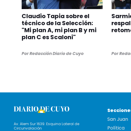
Claudio Tapia sobre el
Sarmie
técnico de la Selección:
respal
"Mi plan A, mi plan B y mi
retom
plan C es Scaloni"
Por
Redacción Diario de Cuyo
Por
Redac
Seccione
San Juan
Av. Alem Sur 1639. Esquina Lateral de
Política
Circunvalación