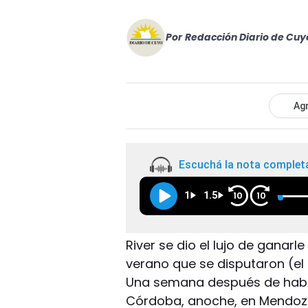
Por
Redacción Diario de Cuy
Agr
Escuchá la nota complet
1
1.5
10
10
River se dio el lujo de ganarl
verano que se disputaron (el 
Una semana después de haber
Córdoba, anoche, en Mendoza y