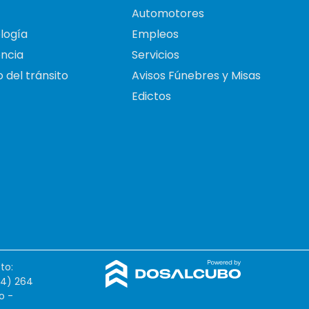
Automotores
logía
Empleos
ncia
Servicios
 del tránsito
Avisos Fúnebres y Misas
Edictos
to:
54) 264
o -