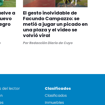
uelve a
El gesto inolvidable de
nuevo
Facundo Campazzo: se
egro
metió a jugar un picado en
una plaza y el video se
volvió viral
o
Por
Redacción Diario de Cuyo
 del lector
Clasificados
on
Clasificados
es
Inmuebles