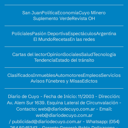
San Juan
Política
Economía
Cuyo Minero
Suplemento Verde
Revista OH
Policiales
Pasión Deportiva
Espectáculos
Argentina
El Mundo
Recetas
En las redes
Cartas del lector
Opinion
Sociales
Salud
Tecnología
Tendencia
Estado del tránsito
Clasificados
Inmuebles
Automotores
Empleos
Servicios
Avisos Fúnebres y Misas
Edictos
Diario de Cuyo - Fecha de Inicio: 11/2003 - Dirección:
Av. Alem Sur 1639. Esquina Lateral de Circunvalación -
Contacto:
web@diariodecuyo.com.ar
- Email:
web@diariodecuyo.com.ar
/
publicidad@diariodecuyo.com.ar
-
Whatsapp: (054)
264 5045343 - Gerente General: Pablo Dellazoppa -