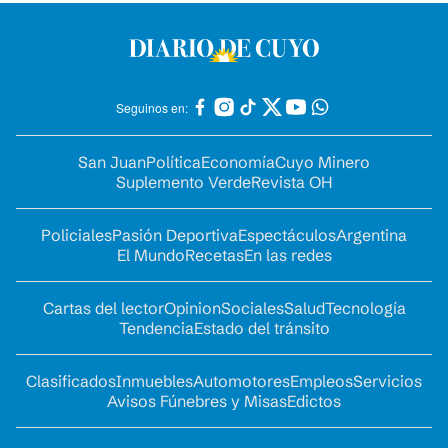
Seguinos en:
San Juan
Política
Economía
Cuyo Minero
Suplemento Verde
Revista OH
Policiales
Pasión Deportiva
Espectáculos
Argentina
El Mundo
Recetas
En las redes
Cartas del lector
Opinion
Sociales
Salud
Tecnología
Tendencia
Estado del tránsito
Clasificados
Inmuebles
Automotores
Empleos
Servicios
Avisos Fúnebres y Misas
Edictos