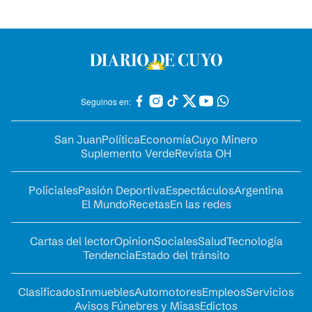
Seguinos en:
San Juan
Política
Economía
Cuyo Minero
Suplemento Verde
Revista OH
Policiales
Pasión Deportiva
Espectáculos
Argentina
El Mundo
Recetas
En las redes
Cartas del lector
Opinion
Sociales
Salud
Tecnología
Tendencia
Estado del tránsito
Clasificados
Inmuebles
Automotores
Empleos
Servicios
Avisos Fúnebres y Misas
Edictos