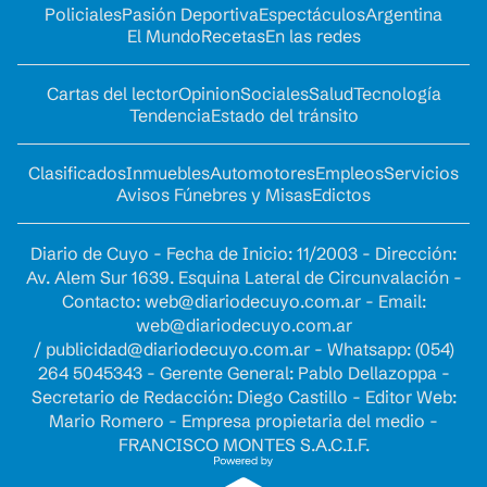
Policiales
Pasión Deportiva
Espectáculos
Argentina
El Mundo
Recetas
En las redes
Cartas del lector
Opinion
Sociales
Salud
Tecnología
Tendencia
Estado del tránsito
Clasificados
Inmuebles
Automotores
Empleos
Servicios
Avisos Fúnebres y Misas
Edictos
Diario de Cuyo - Fecha de Inicio: 11/2003 - Dirección:
Av. Alem Sur 1639. Esquina Lateral de Circunvalación -
Contacto:
web@diariodecuyo.com.ar
- Email:
web@diariodecuyo.com.ar
/
publicidad@diariodecuyo.com.ar
-
Whatsapp: (054)
264 5045343 - Gerente General: Pablo Dellazoppa -
Secretario de Redacción: Diego Castillo - Editor Web:
Mario Romero - Empresa propietaria del medio -
FRANCISCO MONTES S.A.C.I.F.