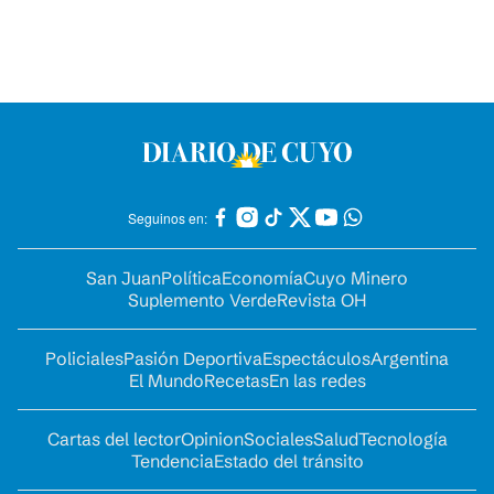
Seguinos en:
San Juan
Política
Economía
Cuyo Minero
Suplemento Verde
Revista OH
Policiales
Pasión Deportiva
Espectáculos
Argentina
El Mundo
Recetas
En las redes
Cartas del lector
Opinion
Sociales
Salud
Tecnología
Tendencia
Estado del tránsito