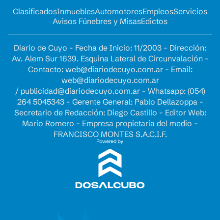
Clasificados
Inmuebles
Automotores
Empleos
Servicios
Avisos Fúnebres y Misas
Edictos
Diario de Cuyo - Fecha de Inicio: 11/2003 - Dirección:
Av. Alem Sur 1639. Esquina Lateral de Circunvalación -
Contacto:
web@diariodecuyo.com.ar
- Email:
web@diariodecuyo.com.ar
/
publicidad@diariodecuyo.com.ar
-
Whatsapp: (054)
264 5045343 - Gerente General: Pablo Dellazoppa -
Secretario de Redacción: Diego Castillo - Editor Web:
Mario Romero - Empresa propietaria del medio -
FRANCISCO MONTES S.A.C.I.F.