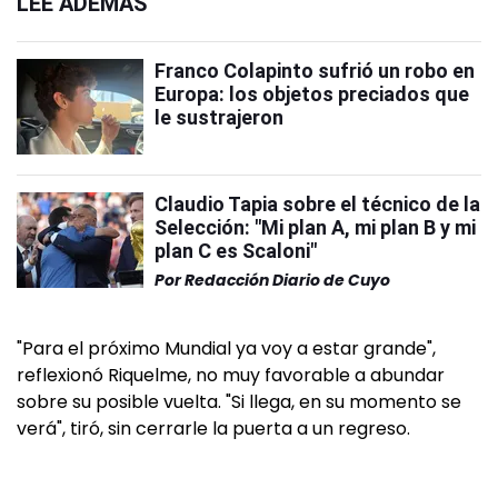
LEÉ ADEMÁS
Franco Colapinto sufrió un robo en
Europa: los objetos preciados que
le sustrajeron
Claudio Tapia sobre el técnico de la
Selección: "Mi plan A, mi plan B y mi
plan C es Scaloni"
Por
Redacción Diario de Cuyo
"Para el próximo Mundial ya voy a estar grande",
reflexionó Riquelme, no muy favorable a abundar
sobre su posible vuelta. "Si llega, en su momento se
verá", tiró, sin cerrarle la puerta a un regreso.