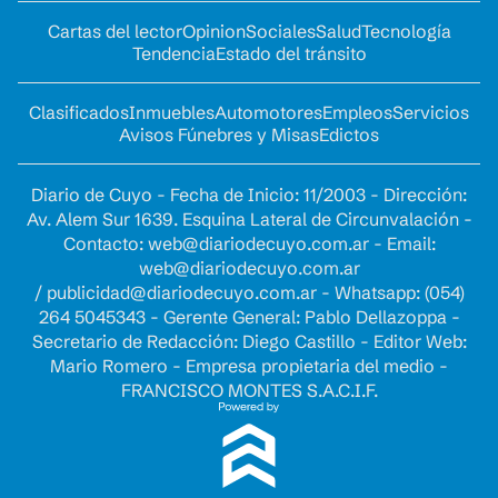
Cartas del lector
Opinion
Sociales
Salud
Tecnología
Tendencia
Estado del tránsito
Clasificados
Inmuebles
Automotores
Empleos
Servicios
Avisos Fúnebres y Misas
Edictos
Diario de Cuyo - Fecha de Inicio: 11/2003 - Dirección:
Av. Alem Sur 1639. Esquina Lateral de Circunvalación -
Contacto:
web@diariodecuyo.com.ar
- Email:
web@diariodecuyo.com.ar
/
publicidad@diariodecuyo.com.ar
-
Whatsapp: (054)
264 5045343 - Gerente General: Pablo Dellazoppa -
Secretario de Redacción: Diego Castillo - Editor Web:
Mario Romero - Empresa propietaria del medio -
FRANCISCO MONTES S.A.C.I.F.