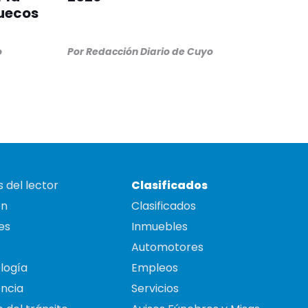
ruecos
o
Por
Redacción Diario de Cuyo
 del lector
Clasificados
on
Clasificados
es
Inmuebles
Automotores
logía
Empleos
ncia
Servicios