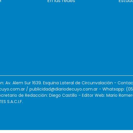
H
En las redes
Estado
ión: Av. Alem Sur 1639. Esquina Lateral de Circunvalación - Contac
cuyo.com.ar
/
publicidad@diariodecuyo.com.ar
-
Whatsapp: (0
cretario de Redacción: Diego Castillo - Editor Web: Mario Romer
 S.A.C.I.F.