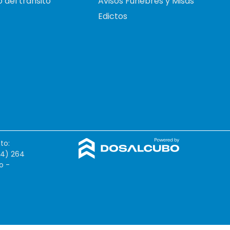
 del tránsito
Avisos Fúnebres y Misas
Edictos
to:
54) 264
o -