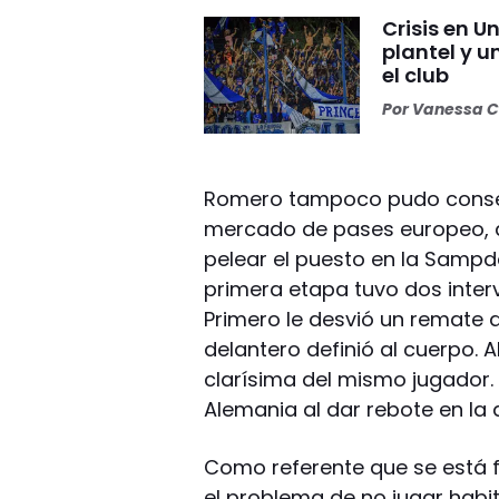
Crisis en U
plantel y u
el club
Por
Vanessa C
Romero tampoco pudo consegu
mercado de pases europeo, q
pelear el puesto en la Sampdo
primera etapa tuvo dos inte
Primero le desvió un remate 
delantero definió al cuerpo. A
clarísima del mismo jugador. 
Alemania al dar rebote en la 
Como referente que se está 
el problema de no jugar ha