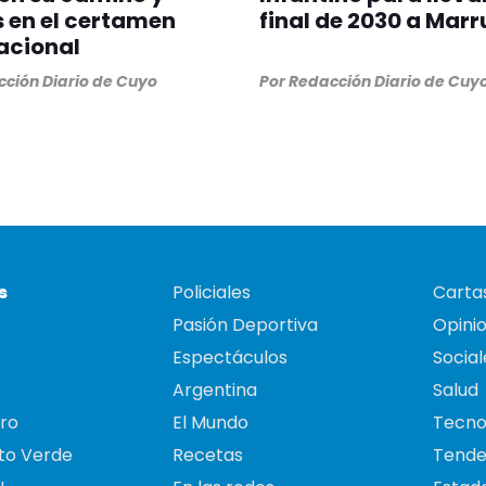
s en el certamen
final de 2030 a Mar
acional
ción Diario de Cuyo
Por
Redacción Diario de Cuy
s
Policiales
Cartas
Pasión Deportiva
Opini
Espectáculos
Social
Argentina
Salud
ro
El Mundo
Tecno
to Verde
Recetas
Tende