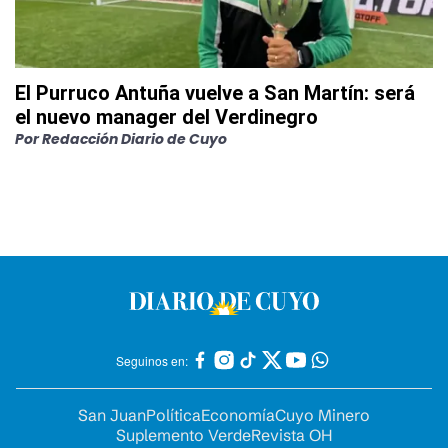
El Purruco Antuña vuelve a San Martín: será
el nuevo manager del Verdinegro
Por
Redacción Diario de Cuyo
Seguinos en:
San Juan
Política
Economía
Cuyo Minero
Suplemento Verde
Revista OH