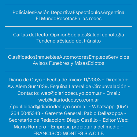
Policiales
Pasión Deportiva
Espectáculos
Argentina
El Mundo
Recetas
En las redes
Cartas del lector
Opinion
Sociales
Salud
Tecnología
Tendencia
Estado del tránsito
Clasificados
Inmuebles
Automotores
Empleos
Servicios
Avisos Fúnebres y Misas
Edictos
Diario de Cuyo - Fecha de Inicio: 11/2003 - Dirección:
Av. Alem Sur 1639. Esquina Lateral de Circunvalación -
Contacto:
web@diariodecuyo.com.ar
- Email:
web@diariodecuyo.com.ar
/
publicidad@diariodecuyo.com.ar
-
Whatsapp: (054)
264 5045343 - Gerente General: Pablo Dellazoppa -
Secretario de Redacción: Diego Castillo - Editor Web:
Mario Romero - Empresa propietaria del medio -
FRANCISCO MONTES S.A.C.I.F.