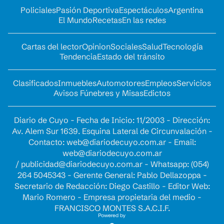
Policiales
Pasión Deportiva
Espectáculos
Argentina
El Mundo
Recetas
En las redes
Cartas del lector
Opinion
Sociales
Salud
Tecnología
Tendencia
Estado del tránsito
Clasificados
Inmuebles
Automotores
Empleos
Servicios
Avisos Fúnebres y Misas
Edictos
Diario de Cuyo - Fecha de Inicio: 11/2003 - Dirección:
Av. Alem Sur 1639. Esquina Lateral de Circunvalación -
Contacto:
web@diariodecuyo.com.ar
- Email:
web@diariodecuyo.com.ar
/
publicidad@diariodecuyo.com.ar
-
Whatsapp: (054)
264 5045343 - Gerente General: Pablo Dellazoppa -
Secretario de Redacción: Diego Castillo - Editor Web:
Mario Romero - Empresa propietaria del medio -
FRANCISCO MONTES S.A.C.I.F.