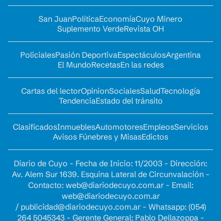
San Juan
Política
Economía
Cuyo Minero
Suplemento Verde
Revista OH
Policiales
Pasión Deportiva
Espectáculos
Argentina
El Mundo
Recetas
En las redes
Cartas del lector
Opinion
Sociales
Salud
Tecnología
Tendencia
Estado del tránsito
Clasificados
Inmuebles
Automotores
Empleos
Servicios
Avisos Fúnebres y Misas
Edictos
Diario de Cuyo - Fecha de Inicio: 11/2003 - Dirección:
Av. Alem Sur 1639. Esquina Lateral de Circunvalación -
Contacto:
web@diariodecuyo.com.ar
- Email:
web@diariodecuyo.com.ar
/
publicidad@diariodecuyo.com.ar
-
Whatsapp: (054)
264 5045343 - Gerente General: Pablo Dellazoppa -