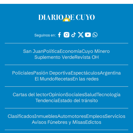
Seguinos en:
San Juan
Política
Economía
Cuyo Minero
Suplemento Verde
Revista OH
Policiales
Pasión Deportiva
Espectáculos
Argentina
El Mundo
Recetas
En las redes
Cartas del lector
Opinion
Sociales
Salud
Tecnología
Tendencia
Estado del tránsito
Clasificados
Inmuebles
Automotores
Empleos
Servicios
Avisos Fúnebres y Misas
Edictos